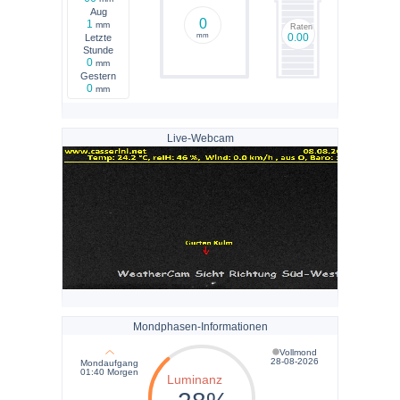
Aug
0
1
mm
Raten
0.00
mm
Letzte
Stunde
0
mm
Gestern
0
mm
Live-Webcam
Mondphasen-Informationen
Vollmond
28-08-2026
Mondaufgang
01:40
Morgen
Luminanz