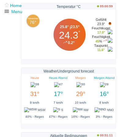
Home
Temperatur °C
05:00:59
Menu
Fahrenheit
Gefühlt
76°
23.9°
25.8°
23.5°
|
Feuchtkugel
24.3
°
17.0°
Feuchtigkeit
45
%
0.2°
Taupunkt
11.6°
WeatherUnderground forecast
Heute
Heute Abend
Morgen
Morgen Abend
31°
17°
29°
16°
9 km/h
7 km/h
10 km/h
8 km/h
WSW
S
NW
NNO
40% - Regen
47% - Regen
16% - Regen
3% - Regen
Aktuelle Bedingungen
00:51:11