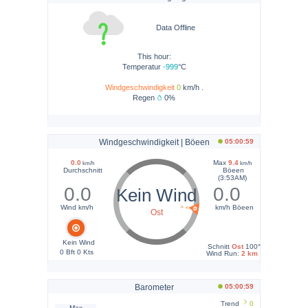
Data Offline
This hour:
Temperatur
-999
°C
Windgeschwindigkeit
0
km/h .
Regen
0%
Windgeschwindigkeit | Böeen
05:00:59
0.0
Max
9.4
km/h
km/h
Durchschnitt
Böeen
(3:53AM)
0.0
0.0
Kein Wind
Wind km/h
km/h Böeen
Ost
Kein Wind
Schnitt
Ost
100°
0 Bft 0 Kts
Wind Run:
2 km
Barometer
05:00:59
Trend
0
Max