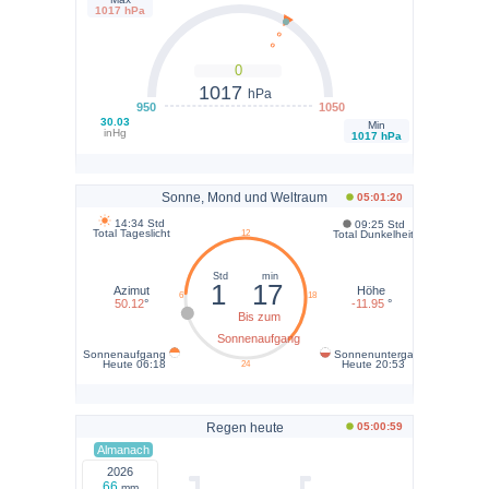
1017 hPa
0
1017
hPa
950
1050
30.03
Min
inHg
1017 hPa
Sonne, Mond und Weltraum
05:01:20
14:34
Std
09:25
Std
Total Tageslicht
Total Dunkelheit
Std
min
1
17
Azimut
Höhe
50.12
°
-11.95
°
Bis zum
Sonnenaufgang
Sonnenaufgang
Sonnenuntergang
Heute
06:18
Heute
20:53
Regen heute
05:00:59
Almanach
2026
66
mm